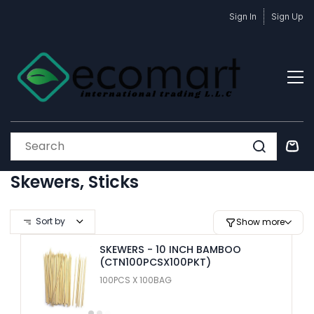
Skip to
Sign In
Sign Up
main
content
Skewers, Sticks
Sort by
Show more
SKEWERS - 10 INCH BAMBOO
(CTN100PCSX100PKT)
100PCS X 100BAG